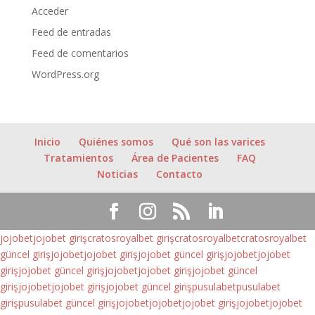
Acceder
Feed de entradas
Feed de comentarios
WordPress.org
Inicio
Quiénes somos
Qué son las varices
Tratamientos
Área de Pacientes
FAQ
Noticias
Contacto
jojobet
jojobet giriş
cratosroyalbet giriş
cratosroyalbet
cratosroyalbet
güncel giriş
jojobet
jojobet giriş
jojobet güncel giriş
jojobet
jojobet
giriş
jojobet güncel giriş
jojobet
jojobet giriş
jojobet güncel
giriş
jojobet
jojobet giriş
jojobet güncel giriş
pusulabet
pusulabet
giriş
pusulabet güncel giriş
jojobet
jojobet
jojobet giriş
jojobet
jojobet