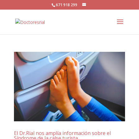
671 918 299
El Dr.Rial nos amplía información sobre el
Síndrome de la calse turista.